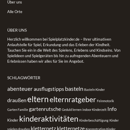
Über uns
Alle Orte
ÜBER UNS
Herzlich willkommen bei Spielplatzkinder.de – Ihrer ultimativen
Anlaufstelle für Spiel, Erkundung und das Erleben der Kindheit.
Tauchen Sie ein in die Welt des Spielens, Erlebens und Kindseins. Von
Spielideen und Spielgeräten bis hin zu aufregenden Abenteuern und
Erlebnissen haben wir alles für Sie im Angebot.
SCHLAGWÖRTER
basteln
abenteuer
ausflugstipps
Basteln Kinder
eltern
elternratgeber
draußen
Feinmotorik
gartenrutsche
Info
Garten Familie
Geduld lernen
indoor Kinderzelt
kinderaktivitäten
Kinder
Kinderbeschäftigung
Kinder
kletternetz
kletternetze
spielen draußen
Konzentration Kinder