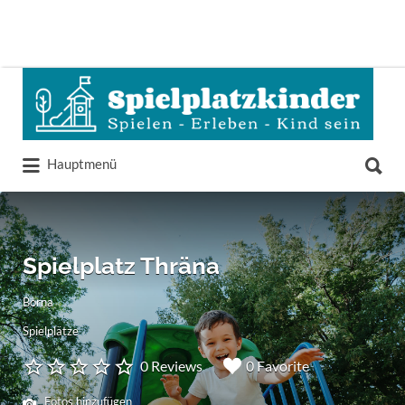
Suchen
nach:
Suchen
Hauptmenü
nach:
Spielplatz Thräna
Borna
Spielplätze
0 Reviews
0 Favorite
Fotos hinzufügen