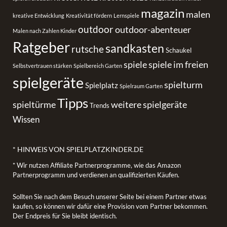
magazin
malen
kreative Entwicklung
Kreativität fördern
Lernspiele
outdoor
outdoor-abenteuer
Malen nach Zahlen Kinder
Ratgeber
sandkasten
rutsche
Schaukel
spiele
spiele im freien
Selbstvertrauen stärken
Spielbereich Garten
spielgeräte
spielturm
Spielplatz
Spielraum Garten
Tipps
spieltürme
weitere spielgeräte
Trends
Wissen
* HINWEIS VON SPIELPLATZKINDER.DE
* Wir nutzen Affiliate Partnerprogramme, wie das Amazon
Partnerprogramm und verdienen an qualifizierten Käufen.
Sollten Sie nach dem Besuch unserer Seite bei einem Partner etwas
kaufen, so können wir dafür eine Provision vom Partner bekommen.
Der Endpreis für Sie bleibt identisch.