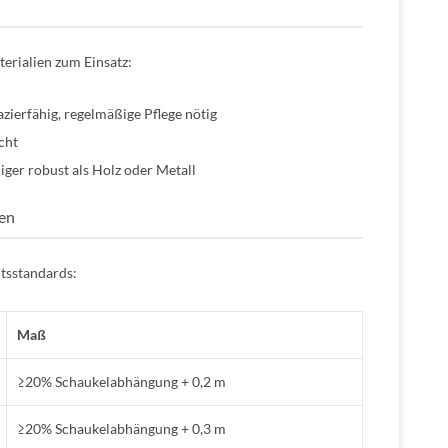
erialien zum Einsatz:
zierfähig, regelmäßige Pflege nötig
cht
iger robust als Holz oder Metall
en
itsstandards:
Maß
≥20% Schaukelabhängung + 0,2 m
≥20% Schaukelabhängung + 0,3 m